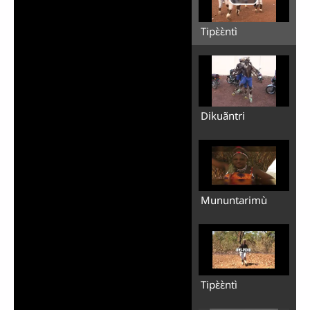
Tipɛ̀ɛ̀ntì
Dikuãntri
Mununtarimù
Tipɛ̀ɛ̀ntì