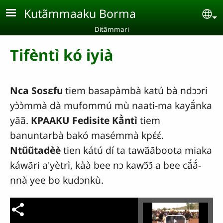
Aller au contenu principal
Kutãmmaaku Borma
Se
Ditãmmari
Tifèntì kó iyià
Nca Sosɛfu
tiem basapàmbà katú bà ndɔɔri
yɔ̀ɔ̀mmà dà mufommú mù naati-ma kayã́nka
yãã.
KPAAKU Fedisite Kã̀ntì
tiem
banuntarbà bakó masémmà kpɛ́ɛ́.
Ntũũtadèè
tien kátú dí ta tawããboota miaka
káwãri a'yètrì, kàà bee nɔ kawɔ̃ɔ̃ a bee cã́ã́-
nnà yee bo kudɔnkù.