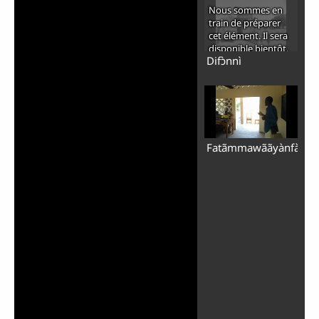
Nous sommes en
train de préparer
cet élément. Il sera
disponible bientôt.
Difɔ̀nnì
Fatãmmawããyànfà