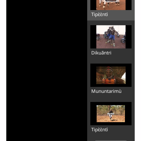
Tipɛ̀ɛ̀ntì
Dikuãntri
Mununtarimù
Tipɛ̀ɛ̀ntì