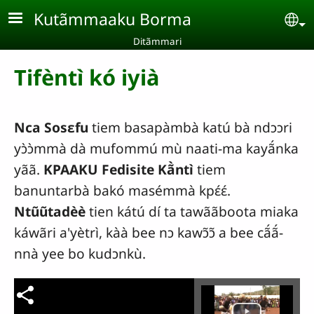
Aller au contenu principal
Kutãmmaaku Borma
Se
Ditãmmari
Tifèntì kó iyià
Nca Sosɛfu
tiem basapàmbà katú bà ndɔɔri
yɔ̀ɔ̀mmà dà mufommú mù naati-ma kayã́nka
yãã.
KPAAKU Fedisite Kã̀ntì
tiem
banuntarbà bakó masémmà kpɛ́ɛ́.
Ntũũtadèè
tien kátú dí ta tawããboota miaka
káwãri a'yètrì, kàà bee nɔ kawɔ̃ɔ̃ a bee cã́ã́-
nnà yee bo kudɔnkù.