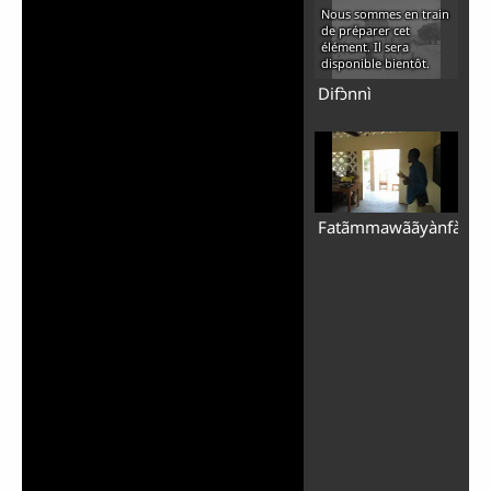
Nous sommes en train
de préparer cet
élément. Il sera
disponible bientôt.
Difɔ̀nnì
Fatãmmawããyànfà