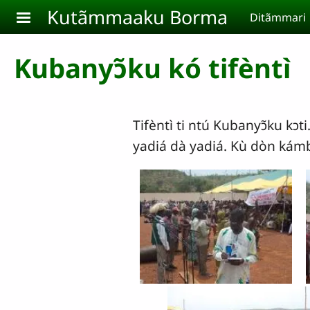
Aller au contenu principal
Kutãmmaaku Borma
Ditãmmari
Kubanyɔ̃ku kó tifèntì
Tifèntì ti ntú Kubanyɔ̃ku kɔti
yadiá dà yadiá. Kù dòn ka