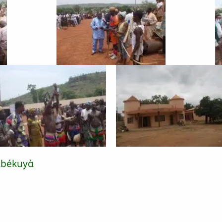
ɑbékuyɑ̀