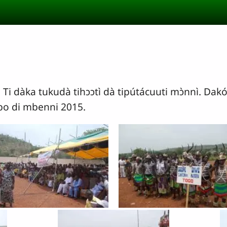
. Ti dàka tukudà tihɔɔtì dà tipútácuuti mɔ̀nnì. Dak
́mbo di mbenni 2015.