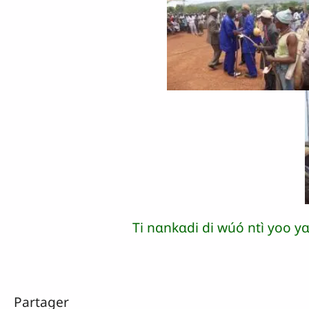
Ti nɑnkɑdi di wúó ntì yoo y
Partager