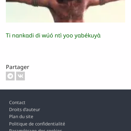
Ti nɑnkɑdi di wúó ntì yoo yɑbékuyɑ̀
Partager
Pied de page
Contact
Droits d'auteur
Plan du site
Politique de confidentialité
Paramétrage des cookies