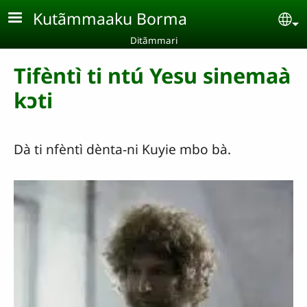
Aller au contenu principal
Kutãmmaaku Borma
Se
Ditãmmari
Tifèntì ti ntú Yesu sinemaà
kɔti
Dà ti nfèntì dènta-ni Kuyie mbo bà.